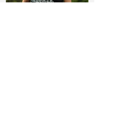
Alê Lima
Travel Designer: Junto com a Ludmila garante
o melhor roteiro para sua viagem, com tudo
bem organizado
!
E agora? Como
começamos?